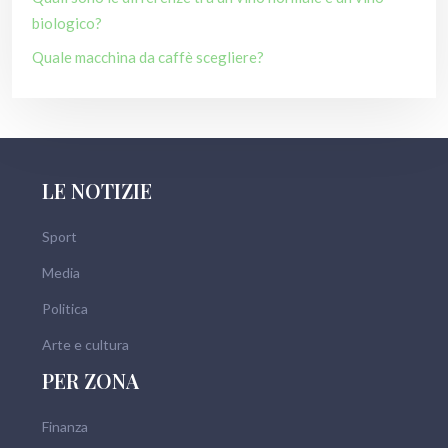
biologico?
Quale macchina da caffè scegliere?
LE NOTIZIE
Sport
Media
Politica
Arte e cultura
PER ZONA
Finanza